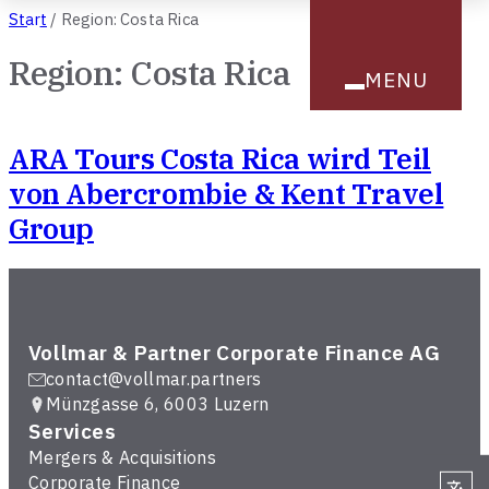
Zum Inhalt springen
Start
/
Region:
Costa Rica
Region:
Costa Rica
MENU
ARA Tours Costa Rica wird Teil
von Abercrombie & Kent Travel
Group
Vollmar & Partner Corporate Finance AG
contact@vollmar.partners
Münzgasse 6, 6003 Luzern
Services
Mergers & Acquisitions
Corporate Finance